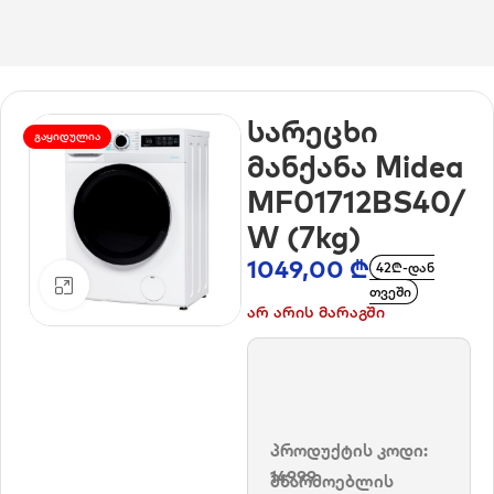
მთავარი
/
საყოფაცხოვრებო ტექნიკა
/
სარეცხი მანქანები
სარეცხი
ᲒᲐᲧᲘᲓᲣᲚᲘᲐ
მანქანა Midea
MF01712BS40/
W (7kg)
1049,00
₾
42₾-დან
დააკლიკე გასადიდებლად
თვეში
არ არის მარაგში
პროდუქტის კოდი:
14999
მწარმოებლის