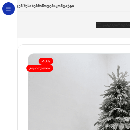
Ჩვენ Შესახებ
Მიწოდება
Კონტაქტი
Კატეგორიები
მთავარი
/
ნაძვის ხეები
/
ნაძვის ხე ზიგენი 240 სმ (საჩუქრად კ
-10%
ᲒᲐᲧᲘᲓᲣᲚᲘᲐ