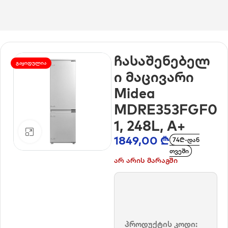
მთავარი
/
საყოფაცხოვრებო ტექნიკა
/
ჩასაშენებელი მაცივრები
ჩასაშენებელ
ᲒᲐᲧᲘᲓᲣᲚᲘᲐ
ი მაცივარი
Midea
MDRE353FGF0
1, 248L, A+
დააკლიკე გასადიდებლად
1849,00
₾
74₾-დან
თვეში
არ არის მარაგში
პროდუქტის კოდი: