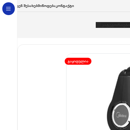
Ჩვენ Შესახებ
Მიწოდება
Კონტაქტი
Კატეგორიები
მთავარი
/
სამზარეულო ტექნიკა
/
მიქსერები
მიქსერი Midea HM
ᲒᲐᲧᲘᲓᲣᲚᲘᲐ