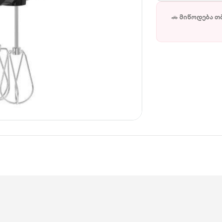
🚗 მიწოდება თ
ლად