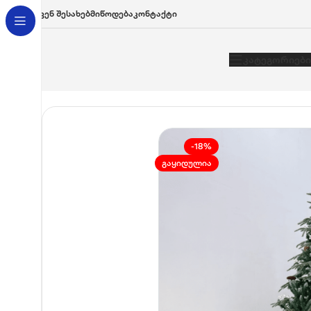
Ჩვენ Შესახებ
Მიწოდება
Კონტაქტი
Კატეგორიები
მთავარი
/
ნაძვის ხეები
/
ნაძვის ხე იზმირი 240 სმ (საჩუქრად კ
-18%
ᲒᲐᲧᲘᲓᲣᲚᲘᲐ