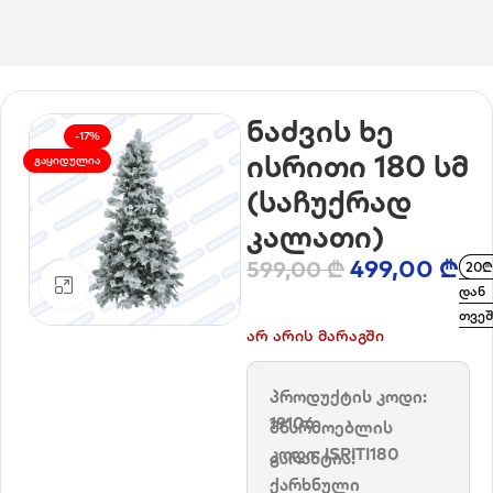
მთავარი
/
ნაძვის ხეები
ნაძვის ხე
-17%
ისრითი 180 სმ
ᲒᲐᲧᲘᲓᲣᲚᲘᲐ
(საჩუქრად
კალათი)
499,00
₾
599,00
₾
20₾
დააკლიკე გასადიდებლად
დან
თვეშ
არ არის მარაგში
პროდუქტის კოდი:
19106
მწარმოებლის
კოდი:
ISRITI180
გარანტია:
ქარხნული